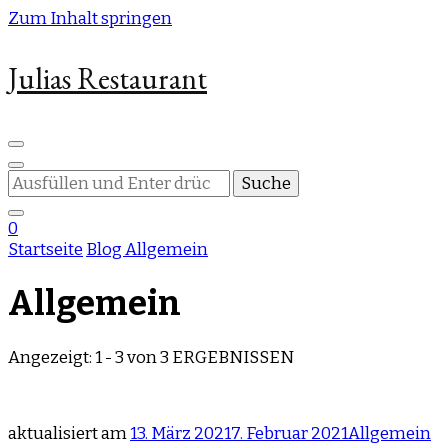
Zum Inhalt springen
Julias Restaurant
Suchst
du
nach
0
etwas?
Startseite
Blog
Allgemein
Allgemein
Angezeigt: 1 - 3 von 3 ERGEBNISSEN
aktualisiert am
13. März 2021
7. Februar 2021
Allgemein