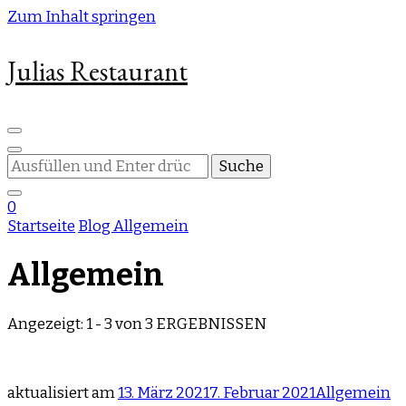
Zum Inhalt springen
Julias Restaurant
Suchst
du
nach
0
etwas?
Startseite
Blog
Allgemein
Allgemein
Angezeigt: 1 - 3 von 3 ERGEBNISSEN
aktualisiert am
13. März 2021
7. Februar 2021
Allgemein